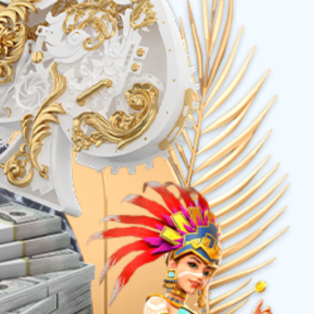
ky.com 配备专业客服团队，全年 365
天 × 24 小时不间断在线，响应高效，
快速协助解决访问、账号、数据使用
等问题，服务可靠，沟通顺畅。
互动社群生态
构建多维度互动模块，汇聚分析、评
论与赛事讨论社区，提升用户黏性与
归属感。无论新手还是资深用户，都
能在 ky.com 找到自己的话语场。