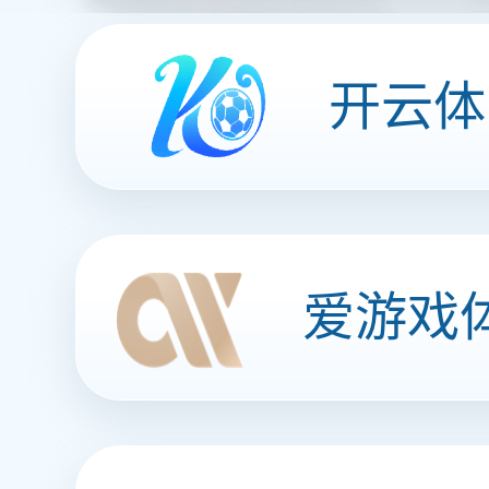
我们从
账户系统
v6.3.0：
支持多端登录状态统一，收藏、等级、浏
v6.2.0：
成长体系升级，等级进度清晰展示，提升
v6.0.0：
账户管理界面重构，操作更清晰，核心功
界面与交互
v6.3.0：
全局交互动效优化，页面滚动与模块切换