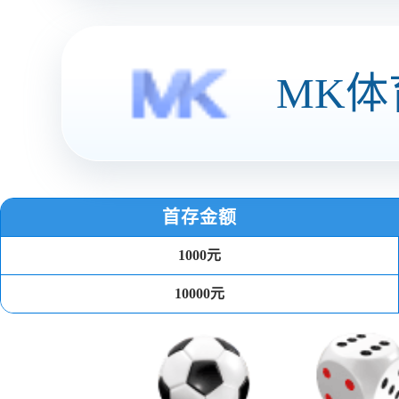
北京国安总经理李明卸任倒计时，
乔治
前恒大功勋...
哈登
近日，北京国安俱乐部内部传出一则重
洛杉
磅消息：现任总经理李明卸任已进...
迷期
2026-08-01
查看详情
2026
推荐网站
爱游戏·体育
爱游戏下载
开云体育
爱游戏平台