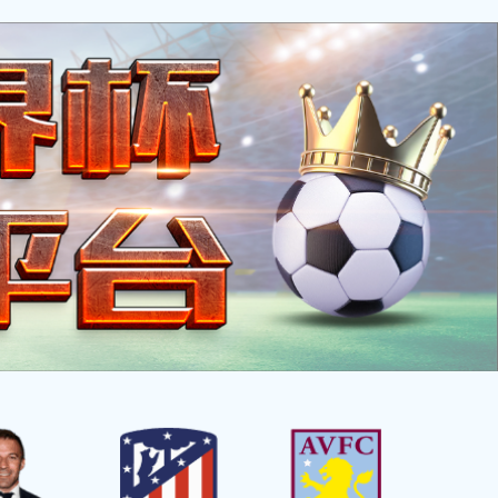
注册入口
始