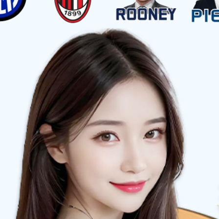
事、专业数据、高清视频，
ky.comAPP
与网页版为您提供便捷
APP下载
网页版入口
为什么选择 ky.com？
用心服务 · 细节决定体验
多元活动回馈