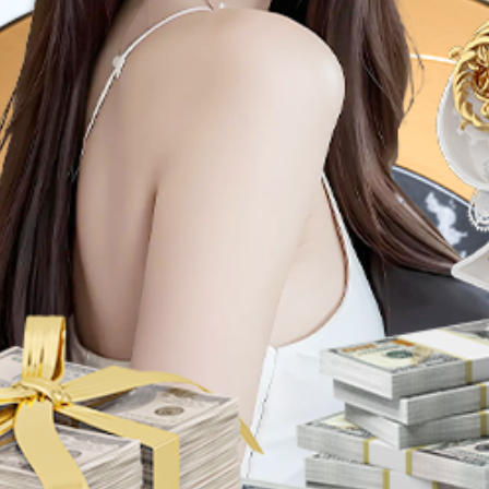
平台定期推出签到抽奖、赛事参与奖
励、节日礼包等多样化用户激励，提
升参与感与平台活跃度，打造更有温
度的服务体系。
高效系统响应
无论是赛事浏览、数据调用或内容切
换，系统响应均保持毫秒级速度，极
大提升使用流畅度，让您高效获取
ky.com 数据资源。